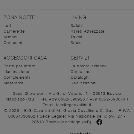
ZONA NOTTE
LIVING
Letti
Salotti
Camerette
Pareti Attrezzate
Armadi
Tavoli
Comodini
Sedie
ACCESSORI CASA
SERVIZI
Porte per interni
La nostra azienda
Illuminazione
Contattaci
Complementi
Cataloghi
Materassi
Realizzazioni
Sede Showroom: Via G. di Vittorio, 1 - 20813 Bovisio
Masciago (MB)
|
Tel. +39 0362-590928
/
+39 0362-590674
|
Email italo@egcavallini.it
© 2026 - E.G.Cavallini di M. Grazia Cavallini e C. Sas - P.IVA
00684330962 |
Sede Legale: Via Nazionale dei Giovi, 27 -
20813 Bovisio Masciago (MB)
-