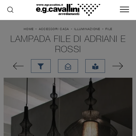
-
-
-
HOME
ACCESSORI CASA
ILLUMINAZIONE
FILE
LAMPADA FILE DI ADRIANI E
ROSSI