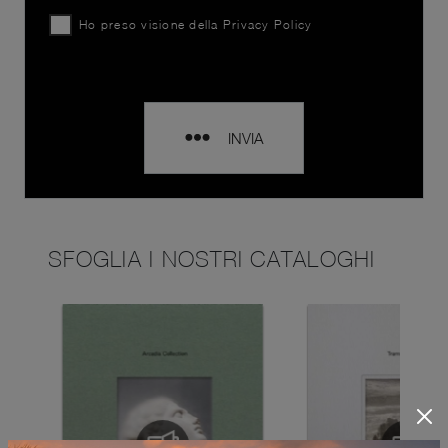
Ho preso visione della
Privacy Policy
INVIA
SFOGLIA I NOSTRI CATALOGHI