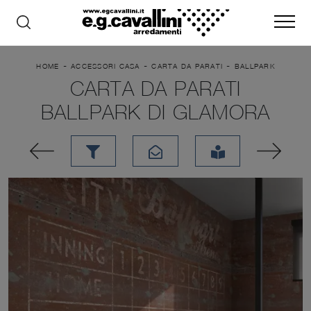
-
-
-
HOME
ACCESSORI CASA
CARTA DA PARATI
BALLPARK
CARTA DA PARATI
BALLPARK DI GLAMORA