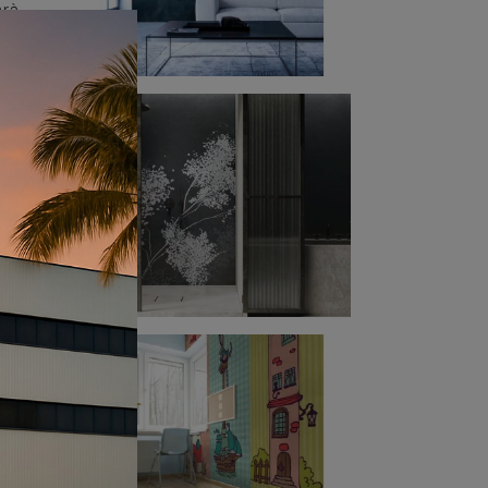
arà
sta
di
re di
 Fleur
a