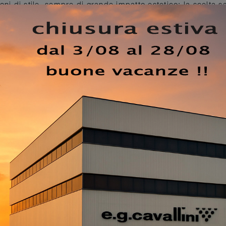
oni di stile, sempre di grande impatto estetico: la scelta s
ulle tue preferenze. Conveniente e facile da applicare, que
chiesta, grazie ad una grande varietà di opzioni estetiche 
tive con Carta da parati adesiva trovano posto in ogni gene
oti di valore estetico e funzionalità. La Carta da parati La
di di ogni stile, anche se è particolarmente adatta per un
odotto ne fa un complemento d'arredo studiato per
i, anche quando sono già arredati.
EZZO