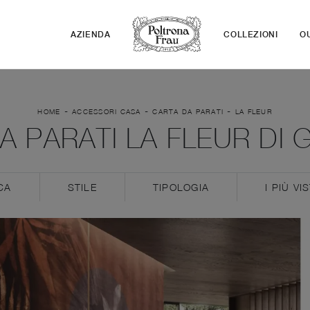
AZIENDA
COLLEZIONI
O
-
-
-
HOME
ACCESSORI CASA
CARTA DA PARATI
LA FLEUR
A PARATI LA FLEUR DI
CA
STILE
TIPOLOGIA
I PIÙ VIS