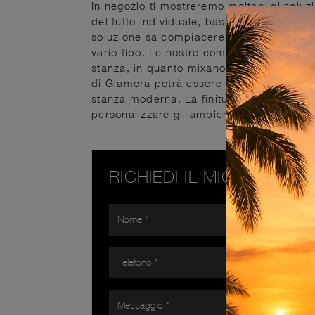
In negozio ti mostreremo molteplici soluzi
del tutto individuale, basata solamente s
soluzione sa compiacere ogni genere di ri
vario tipo. Le nostre composizioni arreda
stanza, in quanto mixano alla perfezione d
di Glamora potrà essere abbinata con arre
stanza moderna. La finitura di questo pr
personalizzare gli ambienti di cui dispon
RICHIEDI IL MIGLIOR PR