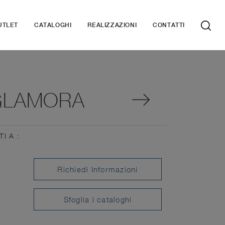
UTLET
CATALOGHI
REALIZZAZIONI
CONTATTI
 GLAMORA
TI A :
Richiedi Informazioni
Sfoglia i cataloghi