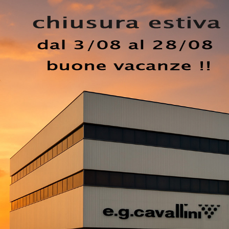
omplemento di arredo studiato per customizzare gli ambient
Le nostre composizioni arredative con Carta da parati vinili
anto coniugano al meglio doti di design e praticità. In nego
sempre di grande valore decorativo: la scelta sarà del tutto
sti. Conveniente e molto semplice da applicare, questa pro
e ad una grande varietà di opzioni estetiche molto different
EZZO