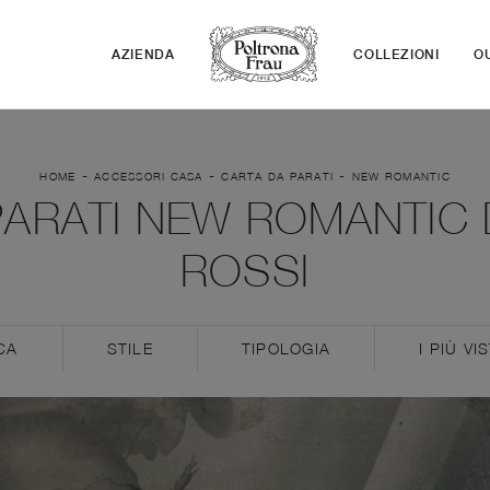
AZIENDA
COLLEZIONI
O
-
-
-
HOME
ACCESSORI CASA
CARTA DA PARATI
NEW ROMANTIC
ARATI NEW ROMANTIC D
ROSSI
CA
STILE
TIPOLOGIA
I PIÙ VIS