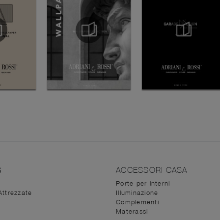
G
ACCESSORI CASA
Porte per interni
Attrezzate
Illuminazione
Complementi
Materassi