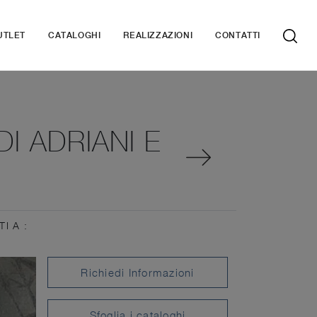
UTLET
CATALOGHI
REALIZZAZIONI
CONTATTI
I ADRIANI E
TI A :
Richiedi Informazioni
Sfoglia i cataloghi