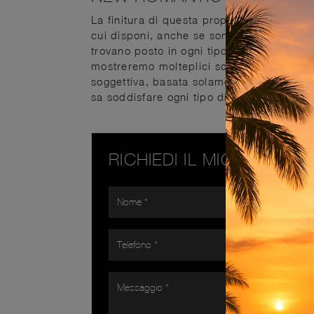
La finitura di questa proposta ne fa un c
cui disponi, anche se sono già arredati. 
trovano posto in ogni tipo di stanza, in qu
mostreremo molteplici soluzioni di stile, 
soggettiva, basata solamente sui tuoi gu
sa soddisfare ogni tipo di richiesta, grazi
RICHIEDI IL MIGLIOR PR