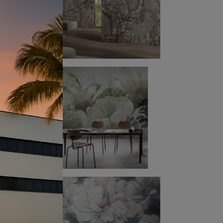
i di
ca
zio ti
posta
i.