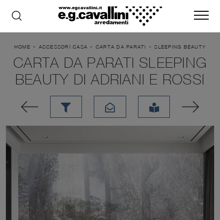
-
-
-
HOME
ACCESSORI CASA
CARTA DA PARATI
SLEEPING BEAUTY
CARTA DA PARATI SLEEPING
BEAUTY DI ADRIANI E ROSSI