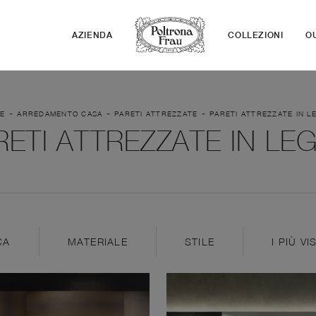
AZIENDA
COLLEZIONI
O
-
-
-
E
ARREDAMENTO CASA
PARETI ATTREZZATE
PARETI ATTREZZATE IN L
RETI ATTREZZATE IN LE
CA
MATERIALE
STILE
I PIÙ VIS