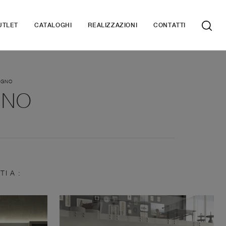
UTLET
CATALOGHI
REALIZZAZIONI
CONTATTI
EGNO
GNO
TI A :