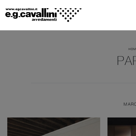
HOM
PA
MAR