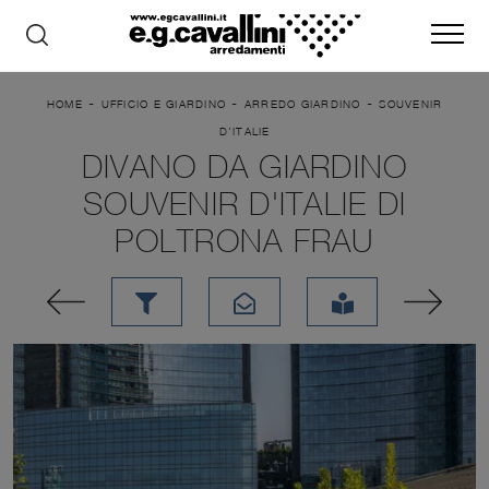
-
-
-
HOME
UFFICIO E GIARDINO
ARREDO GIARDINO
SOUVENIR
D'ITALIE
DIVANO DA GIARDINO
SOUVENIR D'ITALIE DI
POLTRONA FRAU