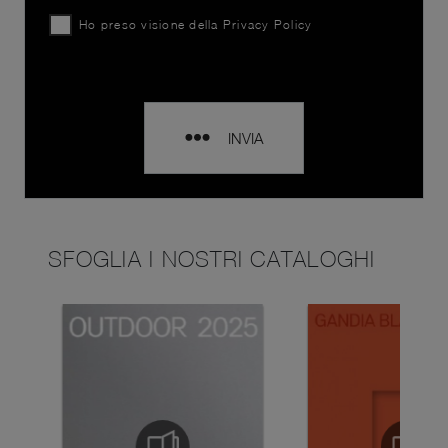
Ho preso visione della
Privacy Policy
INVIA
SFOGLIA I NOSTRI CATALOGHI