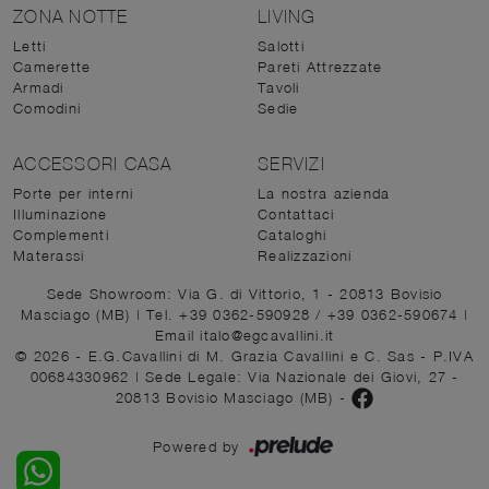
ZONA NOTTE
LIVING
Letti
Salotti
Camerette
Pareti Attrezzate
Armadi
Tavoli
Comodini
Sedie
ACCESSORI CASA
SERVIZI
Porte per interni
La nostra azienda
Illuminazione
Contattaci
Complementi
Cataloghi
Materassi
Realizzazioni
Sede Showroom: Via G. di Vittorio, 1 - 20813 Bovisio
Masciago (MB)
|
Tel. +39 0362-590928
/
+39 0362-590674
|
Email italo@egcavallini.it
© 2026 - E.G.Cavallini di M. Grazia Cavallini e C. Sas - P.IVA
00684330962 |
Sede Legale: Via Nazionale dei Giovi, 27 -
20813 Bovisio Masciago (MB)
-
Powered by