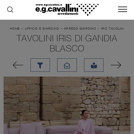
-
-
-
HOME
UFFICIO E GIARDINO
ARREDO GIARDINO
IRIS TAVOLINI
TAVOLINI IRIS DI GANDIA
BLASCO