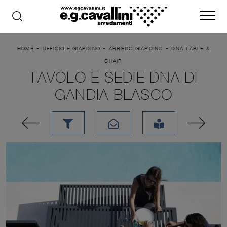
-
-
-
HOME
UFFICIO E GIARDINO
ARREDO GIARDINO
DNA TABLE &
CHAIR
TAVOLO E SEDIE DNA DI
GANDIA BLASCO