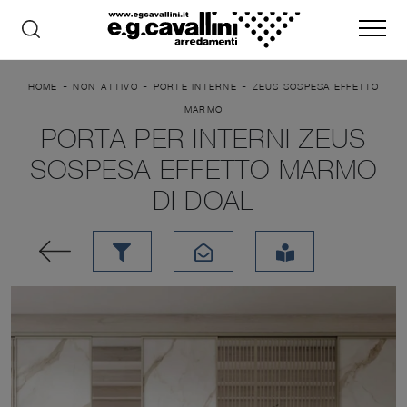
-
-
-
HOME
NON_ATTIVO
PORTE INTERNE
ZEUS SOSPESA EFFETTO
MARMO
PORTA PER INTERNI ZEUS
SOSPESA EFFETTO MARMO
DI DOAL