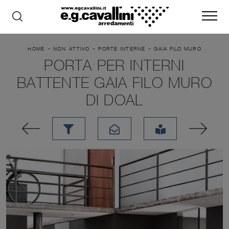
-
-
-
HOME
NON_ATTIVO
PORTE INTERNE
GAIA FILO MURO
PORTA PER INTERNI
BATTENTE GAIA FILO MURO
DI DOAL