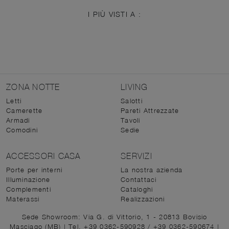
I PIÙ VISTI A :
ZONA NOTTE
LIVING
Letti
Salotti
Camerette
Pareti Attrezzate
Armadi
Tavoli
Comodini
Sedie
ACCESSORI CASA
SERVIZI
Porte per interni
La nostra azienda
Illuminazione
Contattaci
Complementi
Cataloghi
Materassi
Realizzazioni
Sede Showroom: Via G. di Vittorio, 1 - 20813 Bovisio
Masciago (MB)
|
Tel. +39 0362-590928
/
+39 0362-590674
|