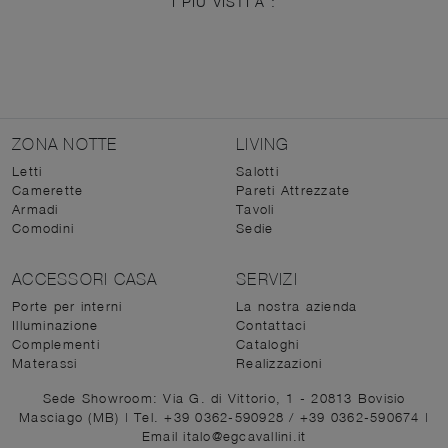
I PIÙ VISTI A :
ZONA NOTTE
LIVING
Letti
Salotti
Camerette
Pareti Attrezzate
Armadi
Tavoli
Comodini
Sedie
ACCESSORI CASA
SERVIZI
Porte per interni
La nostra azienda
Illuminazione
Contattaci
Complementi
Cataloghi
Materassi
Realizzazioni
Sede Showroom: Via G. di Vittorio, 1 - 20813 Bovisio
Masciago (MB)
|
Tel. +39 0362-590928
/
+39 0362-590674
|
Email italo@egcavallini.it