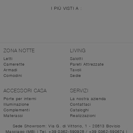
I PIÙ VISTI A :
ZONA NOTTE
LIVING
Letti
Salotti
Camerette
Pareti Attrezzate
Armadi
Tavoli
Comodini
Sedie
ACCESSORI CASA
SERVIZI
Porte per interni
La nostra azienda
Illuminazione
Contattaci
Complementi
Cataloghi
Materassi
Realizzazioni
Sede Showroom: Via G. di Vittorio, 1 - 20813 Bovisio
Masciago (MB)
|
Tel. +39 0362-590928
/
+39 0362-590674
|