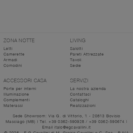
ZONA NOTTE
LIVING
Letti
Salotti
Camerette
Pareti Attrezzate
Armadi
Tavoli
Comodini
Sedie
ACCESSORI CASA
SERVIZI
Porte per interni
La nostra azienda
Illuminazione
Contattaci
Complementi
Cataloghi
Materassi
Realizzazioni
Sede Showroom: Via G. di Vittorio, 1 - 20813 Bovisio
Masciago (MB)
|
Tel. +39 0362-590928
/
+39 0362-590674
|
Email italo@egcavallini.it
© 2026 - E.G.Cavallini di M. Grazia Cavallini e C. Sas - P.IVA