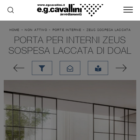
-
-
-
HOME
NON_ATTIVO
PORTE INTERNE
ZEUS SOSPESA LACCATA
PORTA PER INTERNI ZEUS
SOSPESA LACCATA DI DOAL