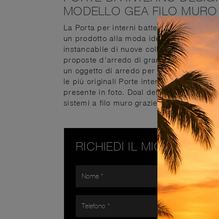
MODELLO GEA FILO MURO
La Porta per interni battente Gea Filo mu
un prodotto alla moda ideale per te, dure
instancabile di nuove collezioni, decori e
proposte d'arredo di grande qualità. La p
un oggetto di arredo per la casa: ti aspet
le più originali Porte interne design a fil
presente in foto. Doal definisce la propri
sistemi a filo muro grazie a offerte semp
RICHIEDI IL MIGLIOR PR