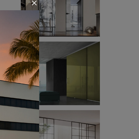
 in
vero
a è
ndita