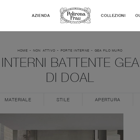
AZIENDA
COLLEZIONI
O
-
-
-
HOME
NON_ATTIVO
PORTE INTERNE
GEA FILO MURO
INTERNI BATTENTE GE
DI DOAL
MATERIALE
STILE
APERTURA