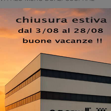
ro di Doal in laccato abbina contenuto estetico e tecnologia
vole negli anni e con un tocco di stile. Con uno studio dav
 tecniche, il marchio rende riconoscibili le sue esclusive
orta, oggigiorno, non è solo un componente strutturale, m
tano da noi le migliori soluzioni. Scopri nel nostro punto ve
o muro in laccato, tra cui trovi anche il modello di charme
a autorevolezza nella realizzazione delle Porte interne con
re avanzate.
EZZO