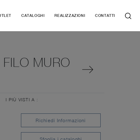
UTLET
CATALOGHI
REALIZZAZIONI
CONTATTI
A FILO MURO
I PIÙ VISTI A :
Richiedi Informazioni
Sfoglia i cataloghi