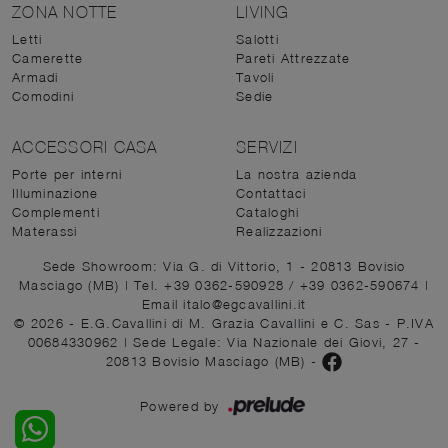
ZONA NOTTE
LIVING
Letti
Salotti
Camerette
Pareti Attrezzate
Armadi
Tavoli
Comodini
Sedie
ACCESSORI CASA
SERVIZI
Porte per interni
La nostra azienda
Illuminazione
Contattaci
Complementi
Cataloghi
Materassi
Realizzazioni
Sede Showroom: Via G. di Vittorio, 1 - 20813 Bovisio
Masciago (MB)
|
Tel. +39 0362-590928
/
+39 0362-590674
|
Email italo@egcavallini.it
© 2026 - E.G.Cavallini di M. Grazia Cavallini e C. Sas - P.IVA
00684330962 |
Sede Legale: Via Nazionale dei Giovi, 27 -
20813 Bovisio Masciago (MB)
-
Powered by