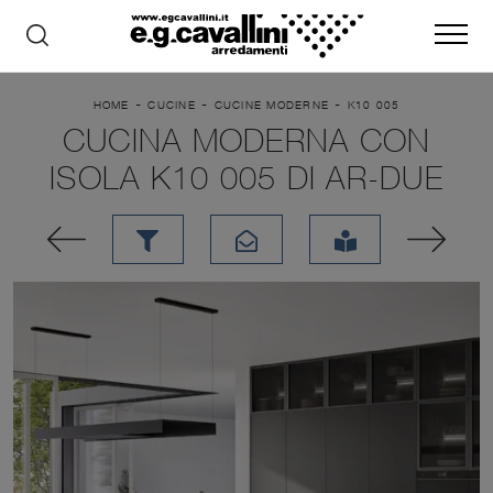
-
-
-
HOME
CUCINE
CUCINE MODERNE
K10 005
CUCINA MODERNA CON
ISOLA K10 005 DI AR-DUE