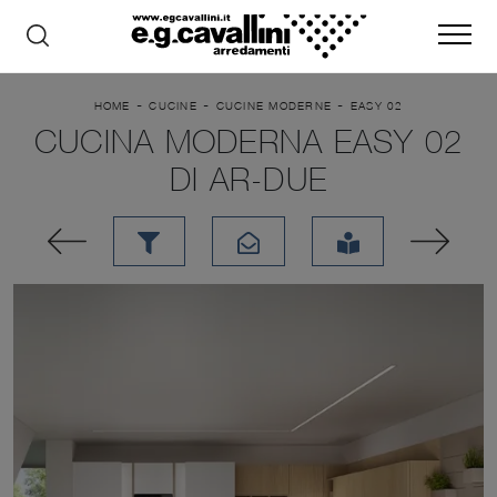
-
-
-
HOME
CUCINE
CUCINE MODERNE
EASY 02
CUCINA MODERNA EASY 02
DI AR-DUE