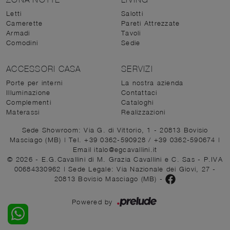
Letti
Salotti
Camerette
Pareti Attrezzate
Armadi
Tavoli
Comodini
Sedie
ACCESSORI CASA
SERVIZI
Porte per interni
La nostra azienda
Illuminazione
Contattaci
Complementi
Cataloghi
Materassi
Realizzazioni
Sede Showroom: Via G. di Vittorio, 1 - 20813 Bovisio
Masciago (MB)
|
Tel. +39 0362-590928
/
+39 0362-590674
|
Email italo@egcavallini.it
© 2026 - E.G.Cavallini di M. Grazia Cavallini e C. Sas - P.IVA
00684330962 |
Sede Legale: Via Nazionale dei Giovi, 27 -
20813 Bovisio Masciago (MB)
-
Powered by