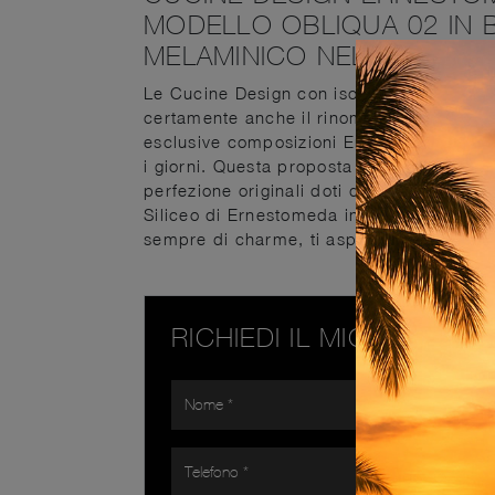
MODELLO OBLIQUA 02 IN B
MELAMINICO NELLA FOTOG
Le Cucine Design con isola vengono realiz
certamente anche il rinomato marchio Ern
esclusive composizioni Ernestomeda con is
i giorni. Questa proposta di grande valore
perfezione originali doti di praticità e l
Siliceo di Ernestomeda in melaminico, tra
sempre di charme, ti aspetta da noi.
RICHIEDI IL MIGLIOR PR