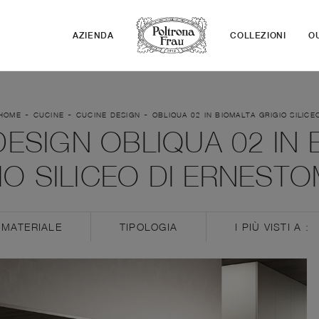
AZIENDA
COLLEZIONI
O
-
-
-
HOME
CUCINE
CUCINE DESIGN
OBLIQUA 02 IN BIOMALTA GRIGIO SILICE
DESIGN OBLIQUA 02 IN 
IO SILICEO DI ERNEST
MATERIALE
TIPOLOGIA
I PIÙ VISTI A :