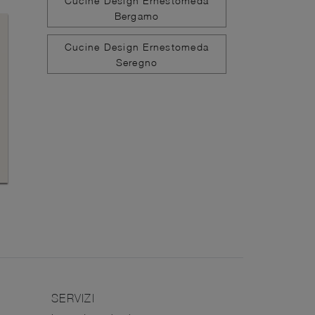
Cucine Design Ernestomeda
Bergamo
Cucine Design Ernestomeda
Seregno
SERVIZI