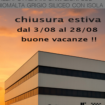
IOMALTA GRIGIO SILICEO CON ISOLA 
RAFIA
zate dai migliori produttori nel campo, tra cui troviamo
estomeda. Farci visita significa toccare con mano le più
ola presenti sul mercato, per garantirti una serena vita di 
 arreda i tuoi spazi arricchendone l'estetica, mixando alla
inee ben studiate. La Cucina Design Obliqua 02 in Biomalta G
 le diverse composizioni arredative con isola del marchio
EZZO