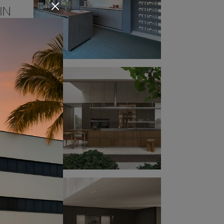
IN
tutti
rigio