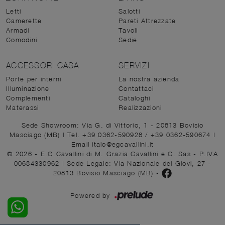
Letti
Salotti
Camerette
Pareti Attrezzate
Armadi
Tavoli
Comodini
Sedie
ACCESSORI CASA
SERVIZI
Porte per interni
La nostra azienda
Illuminazione
Contattaci
Complementi
Cataloghi
Materassi
Realizzazioni
Sede Showroom: Via G. di Vittorio, 1 - 20813 Bovisio
Masciago (MB)
|
Tel. +39 0362-590928
/
+39 0362-590674
|
Email italo@egcavallini.it
© 2026 - E.G.Cavallini di M. Grazia Cavallini e C. Sas - P.IVA
00684330962 |
Sede Legale: Via Nazionale dei Giovi, 27 -
20813 Bovisio Masciago (MB)
-
Powered by