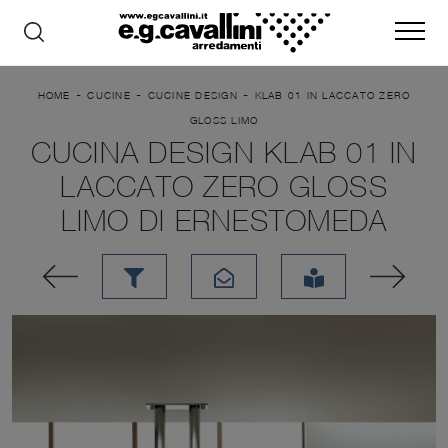
-
-
-
HOME
CUCINE
CUCINE DESIGN
KLAB 01 IN LACCATO ZERO
GLOSS LIMO
CUCINA DESIGN KLAB 01 IN
LACCATO ZERO GLOSS
LIMO DI ERNESTOMEDA