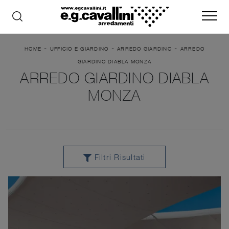
-
-
-
HOME
UFFICIO E GIARDINO
ARREDO GIARDINO
ARREDO
GIARDINO DIABLA MONZA
ARREDO GIARDINO DIABLA
MONZA
Filtri Risultati