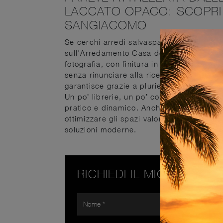
LACCATO OPACO: SCOPRI
SANGIACOMO
Se cerchi arredi salvaspazio e realizzabili
sull'Arredamento Casa delle migliori ma
fotografia, con finitura in laccato opaco, 
senza rinunciare alla ricerca estetica. Qu
garantisce grazie a pluriennale profession
Un po’ librerie, un po’ contenitori ed espo
pratico e dinamico. Anche in un soggiorno
ottimizzare gli spazi valorizzando ogni a
soluzioni moderne.
RICHIEDI IL MIGLIOR PR