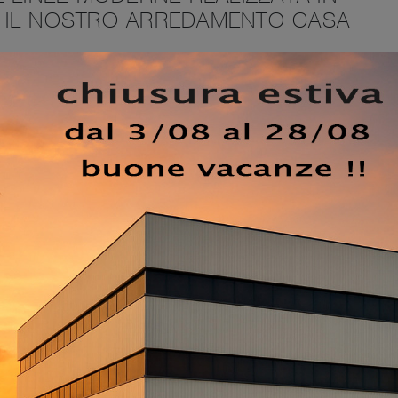
 IL NOSTRO ARREDAMENTO CASA
 su misura per te, contattaci e ottieni informazioni
rche. La
Parete Attrezzata Modo M6C67 di Sangiacomo
risolve le più particolari problematiche abitative di spazio e
esta soluzione costituisce tutta l'eccellenza che il marchio
alità e grande dedizione nel settore dell'arredo e del desi
sitori: le Pareti Attrezzate sono ideali per arredare uno sp
 di dimensioni contenute, questo tipo di arredo riesce a
ngolo e garantendo componibilità personalizzabile tipica del
EZZO