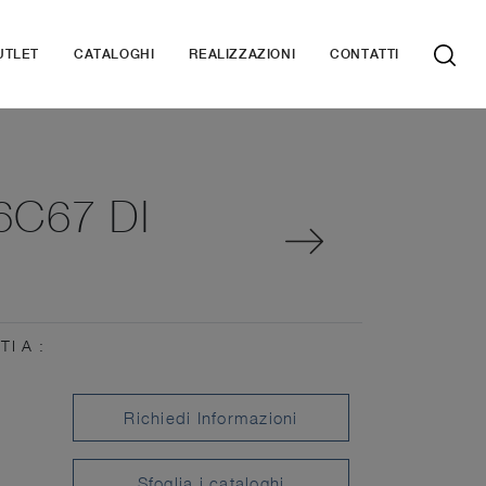
UTLET
CATALOGHI
REALIZZAZIONI
CONTATTI
C67 DI
TI A :
Richiedi Informazioni
Sfoglia i cataloghi