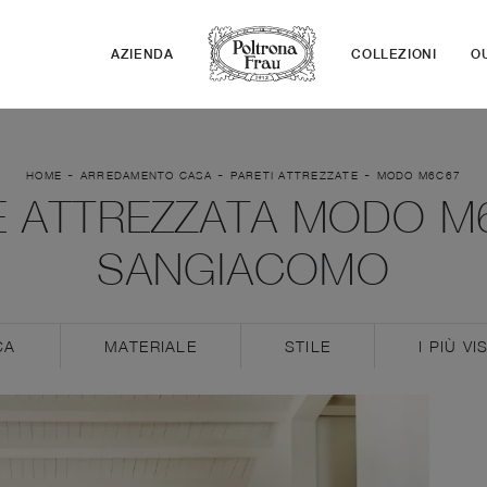
AZIENDA
COLLEZIONI
O
-
-
-
HOME
ARREDAMENTO CASA
PARETI ATTREZZATE
MODO M6C67
E ATTREZZATA MODO M6
SANGIACOMO
CA
MATERIALE
STILE
I PIÙ VIS