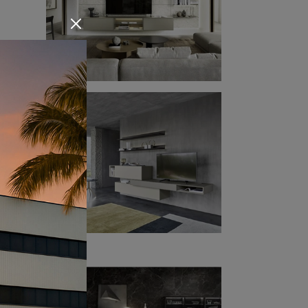
nella
 stile
gn.
azio
le