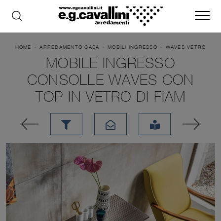
-
-
-
HOME
ARREDAMENTO CASA
MOBILI INGRESSO
WAVES VETRO
MOBILE INGRESSO
CONSOLLE WAVES CON
TOP IN VETRO DI FIAM