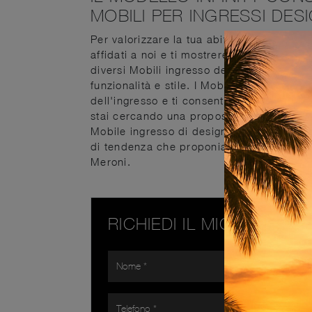
MOBILI PER INGRESSI DE
Per valorizzare la tua abitazione con una 
affidati a noi e ti mostreremo i migliori mo
diversi Mobili ingresso design in legno del
funzionalità e stile. I Mobili ingresso per
dell'ingresso e ti consentono di avere se
stai cercando una proposta in legno per il
Mobile ingresso di design in legno Infini
di tendenza che proponiamo, spiccano i m
Meroni.
RICHIEDI IL MIGLIOR PR