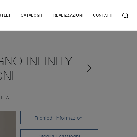
UTLET
CATALOGHI
REALIZZAZIONI
CONTATTI
GNO INFINITY
NI
TI A :
Richiedi Informazioni
Sfoglia i cataloghi