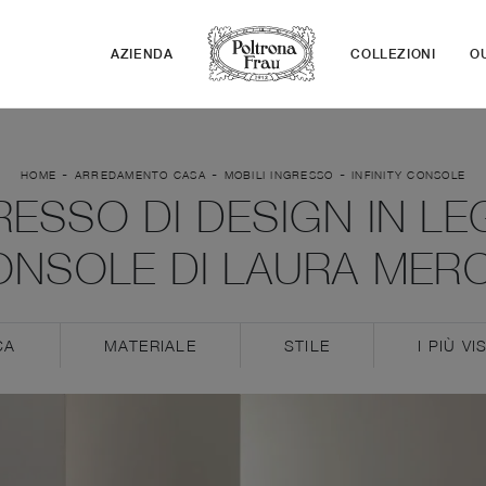
AZIENDA
COLLEZIONI
O
-
-
-
HOME
ARREDAMENTO CASA
MOBILI INGRESSO
INFINITY CONSOLE
ESSO DI DESIGN IN LE
ONSOLE DI LAURA MERO
CA
MATERIALE
STILE
I PIÙ VIS