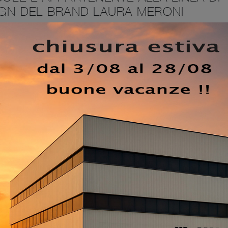
SIGN DEL BRAND LAURA MERONI
certa logica, a maggior ragione se già disponi di arredi de
delli di Mobili ingresso design. Il modello mostrato in foto, 
 marchio, ti soddisferà: valorizza il tuo ingresso con
sonalizzano gli ambienti domestici, ottimizzano lo spazio
mpre una superficie di appoggio multifunzionale e pratico.
 tuo ingresso, in negozio potrai vedere dal vivo il modello 
ty Console di Laura Meroni. Tra i diversi complementi acces
ultifunzionali Mobili ingresso del rinomato brand Laura
EZZO