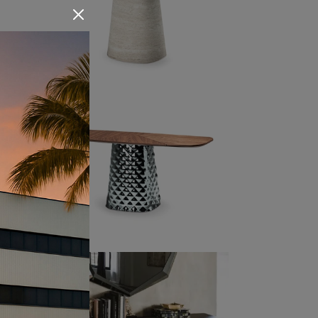
sign,
tra i
 Se
di
sori