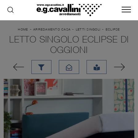
-
-
-
HOME
ARREDAMENTO CASA
LETTI SINGOLI
ECLIPSE
LETTO SINGOLO ECLIPSE DI
OGGIONI