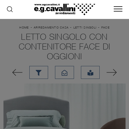
-
-
-
HOME
ARREDAMENTO CASA
LETTI SINGOLI
FACE
LETTO SINGOLO CON
CONTENITORE FACE DI
OGGIONI