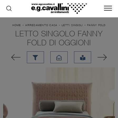
-
-
-
HOME
ARREDAMENTO CASA
LETTI SINGOLI
FANNY FOLD
LETTO SINGOLO FANNY
FOLD DI OGGIONI