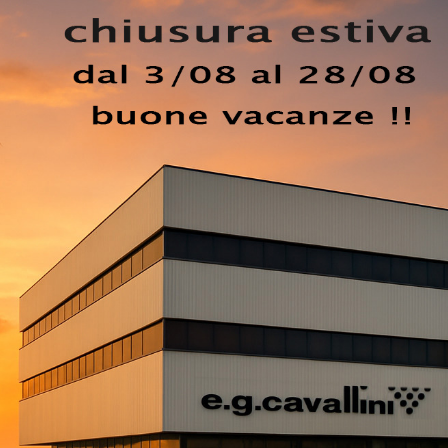
estetica in spazi design. I Comodini sono alcuni dei mobili e
amera da letto, in quanto danno la possibilità di ultimare g
. Le tipologie in legno del brand Sangiacomo, specialista n
ettono di ricreare abbinamenti personalizzati 2 oppure av
resto degli arredi. Grazie a questi oggetti di arredamento
 cose di uso quotidiano o esporre accessori.
EZZO