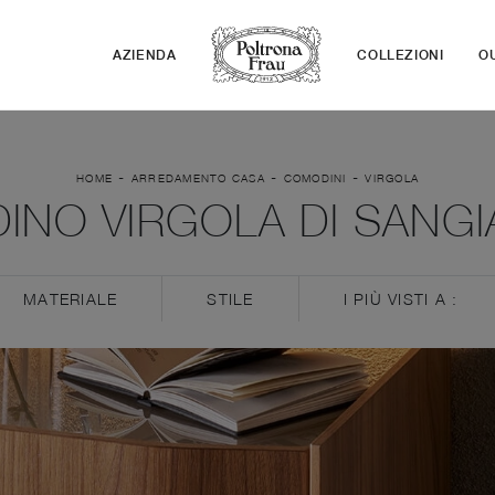
AZIENDA
COLLEZIONI
O
-
-
-
HOME
ARREDAMENTO CASA
COMODINI
VIRGOLA
INO VIRGOLA DI SANG
MATERIALE
STILE
I PIÙ VISTI A :