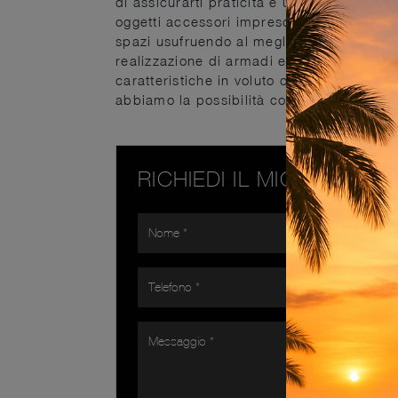
di assicurarti praticità e un'ottima resa 
oggetti accessori imprescindibili in ogni c
spazi usufruendo al meglio di ogni angolo
realizzazione di armadi e comodini, perm
caratteristiche in voluto contrasto con il 
abbiamo la possibilità contenere piccole
RICHIEDI IL MIGLIOR PR