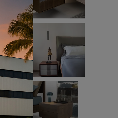
li
ella
ere