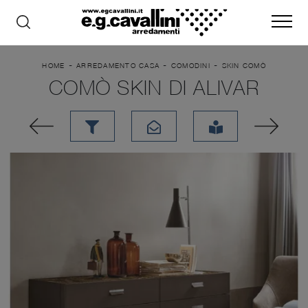
-
-
-
HOME
ARREDAMENTO CASA
COMODINI
SKIN COMÒ
COMÒ SKIN DI ALIVAR