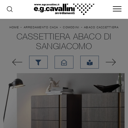
-
-
-
HOME
ARREDAMENTO CASA
COMODINI
ABACO CASSETTIERA
CASSETTIERA ABACO DI
SANGIACOMO