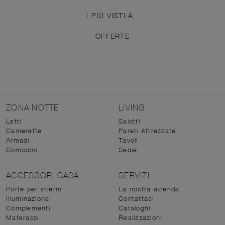
I PIÙ VISTI A :
OFFERTE
ZONA NOTTE
LIVING
Letti
Salotti
Camerette
Pareti Attrezzate
Armadi
Tavoli
Comodini
Sedie
ACCESSORI CASA
SERVIZI
Porte per interni
La nostra azienda
Illuminazione
Contattaci
Complementi
Cataloghi
Materassi
Realizzazioni