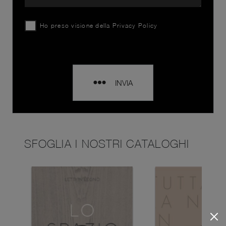
Ho preso visione della
Privacy Policy
INVIA
SFOGLIA I NOSTRI CATALOGHI