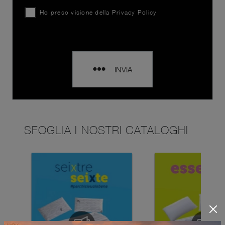
Ho preso visione della
Privacy Policy
INVIA
SFOGLIA I NOSTRI CATALOGHI