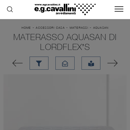
-
-
-
HOME
ACCESSORI CASA
MATERASSI
AQUASAN
MATERASSO AQUASAN DI
LORDFLEX’S