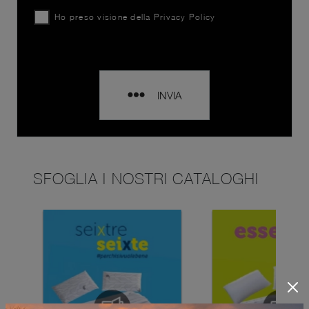
Ho preso visione della
Privacy Policy
INVIA
SFOGLIA I NOSTRI CATALOGHI