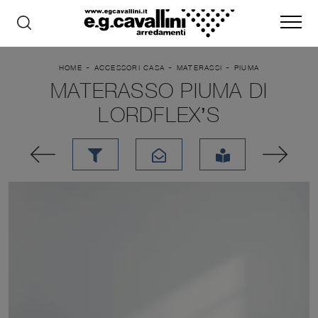
-
-
-
HOME
ACCESSORI CASA
MATERASSI
PIUMA
MATERASSO PIUMA DI
LORDFLEX’S