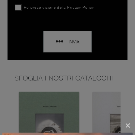
Ho preso visione della
Privacy Policy
INVIA
SFOGLIA I NOSTRI CATALOGHI