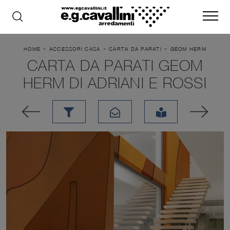
-
-
-
HOME
ACCESSORI CASA
CARTA DA PARATI
GEOM HERM
CARTA DA PARATI GEOM
HERM DI ADRIANI E ROSSI