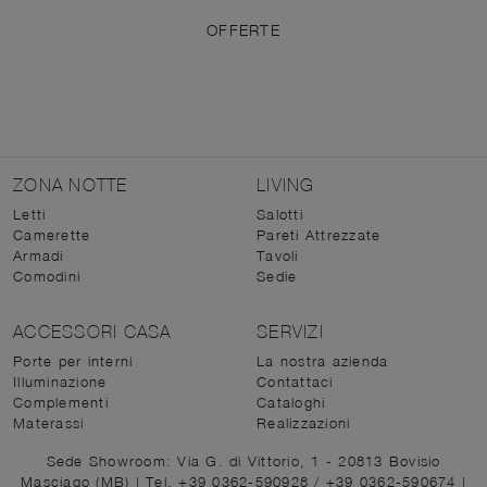
OFFERTE
ZONA NOTTE
LIVING
Letti
Salotti
Camerette
Pareti Attrezzate
Armadi
Tavoli
Comodini
Sedie
ACCESSORI CASA
SERVIZI
Porte per interni
La nostra azienda
Illuminazione
Contattaci
Complementi
Cataloghi
Materassi
Realizzazioni
Sede Showroom: Via G. di Vittorio, 1 - 20813 Bovisio
Masciago (MB)
|
Tel. +39 0362-590928
/
+39 0362-590674
|