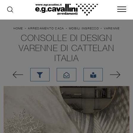
-
-
-
HOME
ARREDAMENTO CASA
MOBILI INGRESSO
VARENNE
CONSOLLE DI DESIGN
VARENNE DI CATTELAN
ITALIA