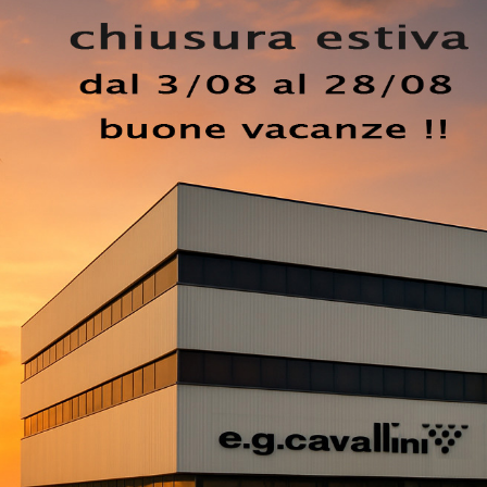
ezzo di arredo per garantire un locale accogliente, in cui
. Una soluzione che osserva le direttive di sicurezza neces
 informazioni sul modello in tessuto nell'immagine: contatta
orm in basso. Desideri un letto singolo Oggioni per ultimar
Letto Singolo Golf 503 di Oggioni che fa parte della nostra
 brand.
EZZO