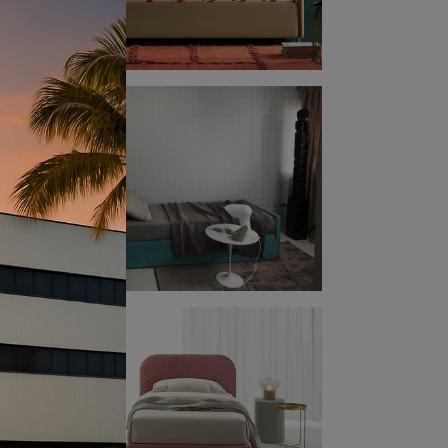
sarie
ci
e la