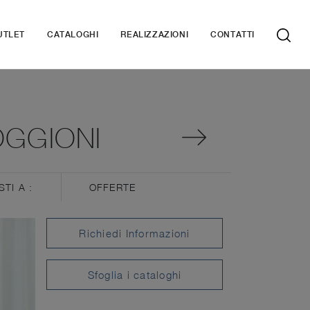
UTLET
CATALOGHI
REALIZZAZIONI
CONTATTI
OGGIONI
STI A :
OFFERTE
Richiedi Informazioni
Sfoglia i cataloghi