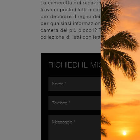
La cameretta dei ragazzini include ogni p
trovano posto i letti moderni come questo
per decorare il regno dei giovani. Ottieni
per qualsiasi informazione compilando il f
camera dei più piccoli? Ti presentiamo il 
collezione di letti con letto estraibile del
RICHIEDI IL MIGLIOR PR