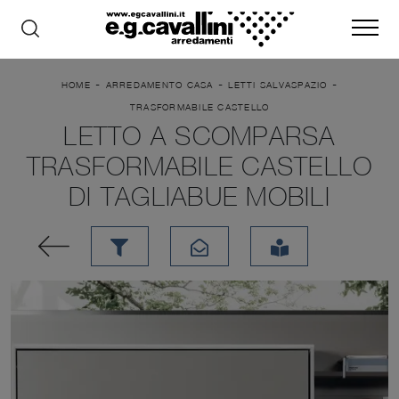
-
-
-
HOME
ARREDAMENTO CASA
LETTI SALVASPAZIO
TRASFORMABILE CASTELLO
LETTO A SCOMPARSA
TRASFORMABILE CASTELLO
DI TAGLIABUE MOBILI