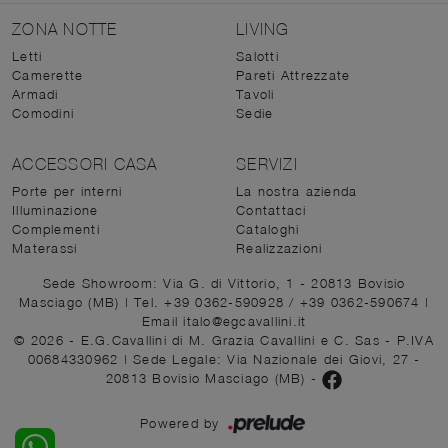
ZONA NOTTE
LIVING
Letti
Salotti
Camerette
Pareti Attrezzate
Armadi
Tavoli
Comodini
Sedie
ACCESSORI CASA
SERVIZI
Porte per interni
La nostra azienda
Illuminazione
Contattaci
Complementi
Cataloghi
Materassi
Realizzazioni
Sede Showroom: Via G. di Vittorio, 1 - 20813 Bovisio
Masciago (MB)
|
Tel. +39 0362-590928
/
+39 0362-590674
|
Email italo@egcavallini.it
© 2026 - E.G.Cavallini di M. Grazia Cavallini e C. Sas - P.IVA
00684330962 |
Sede Legale: Via Nazionale dei Giovi, 27 -
20813 Bovisio Masciago (MB)
-
Powered by