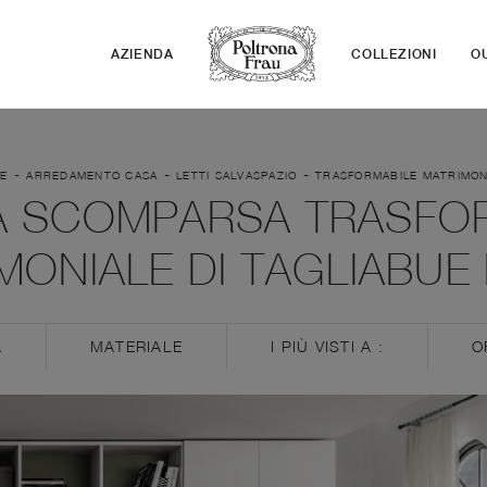
AZIENDA
COLLEZIONI
O
-
-
-
E
ARREDAMENTO CASA
LETTI SALVASPAZIO
TRASFORMABILE MATRIMON
A SCOMPARSA TRASFO
MONIALE DI TAGLIABUE 
A
MATERIALE
I PIÙ VISTI A :
O