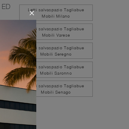
 ED
Letti salvaspazio Tagliabue
Mobili Milano
Letti salvaspazio Tagliabue
Mobili Varese
ualità
 le
Letti salvaspazio Tagliabue
ndita
Mobili Seregno
mo
Letti salvaspazio Tagliabue
etto
Mobili Saronno
Letti salvaspazio Tagliabue
Mobili Senago