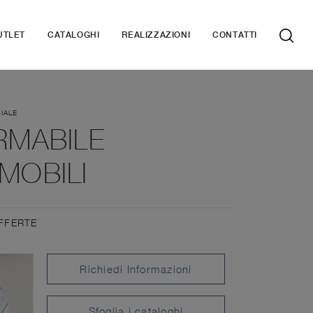
UTLET
CATALOGHI
REALIZZAZIONI
CONTATTI
IALE
RMABILE
MOBILI
FFERTE
Richiedi Informazioni
Sfoglia i cataloghi