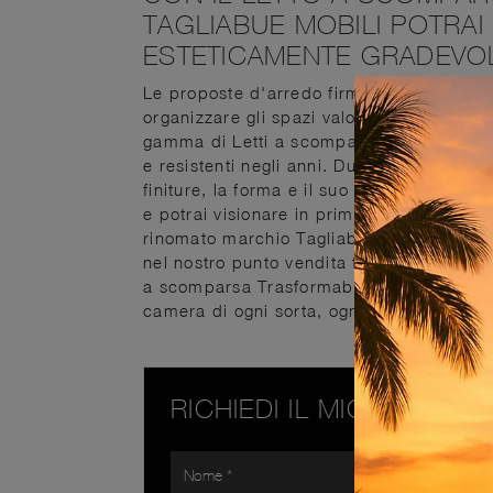
TAGLIABUE MOBILI POTRA
ESTETICAMENTE GRADEVO
Le proposte d'arredo firmate dal noto e 
organizzare gli spazi valorizzandoli appie
gamma di Letti a scomparsa in laccato opac
e resistenti negli anni. Durante la scelta d
finiture, la forma e il suo stile peculiare 
e potrai visionare in prima persona una g
rinomato marchio Tagliabue Mobili. I Let
nel nostro punto vendita ti garantiranno il 
a scomparsa Trasformabile Matrimoniale d
camera di ogni sorta, ognaizzandola al me
RICHIEDI IL MIGLIOR PR