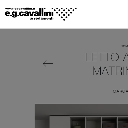
HOM
LETTO 
MATRI
MARC