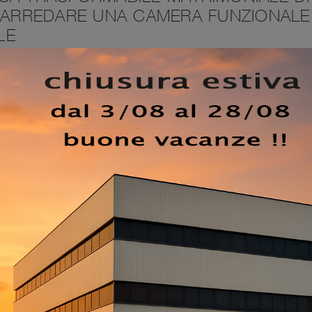
I ARREDARE UNA CAMERA FUNZIONALE
LE
rinomato marchio, ti soddisferanno in quanto capaci di
no, con praticità e design. Disponiamo di una diversificata
o per tutte le richieste legate al sonno, in materiali di q
ella giusta tipologia di letto, valuta con cura le sue misure,
rispetto al resto dell'arredo. Facci visita nel nostro punto ve
rande varietà di Letti a scomparsa salvaspazio del noto e
ti a scomparsa dell'azienda Tagliabue Mobili che proponia
relax totale tutte le notti, nonchè accoglienza e calore. Il L
i Tagliabue Mobili in laccato opaco troverà posto in una
glio mixando fascino e raffinatezza.
EZZO