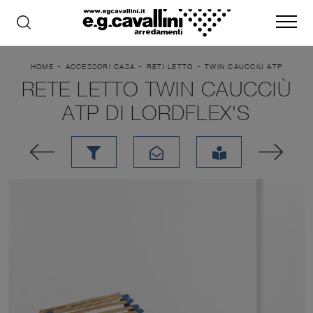
-
-
-
HOME
ACCESSORI CASA
RETI LETTO
TWIN CAUCCIÙ ATP
RETE LETTO TWIN CAUCCIÙ
ATP DI LORDFLEX'S