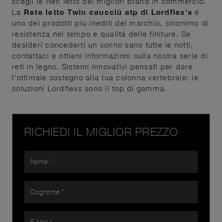
scegli le Reti letto dei migliori brand in commercio.
La
Rete letto Twin caucciù atp di Lordflex's
è
uno dei prodotti più inediti del marchio, sinonimo di
resistenza nel tempo e qualità delle finiture. Se
desideri concederti un sonno sano tutte le notti,
contattaci e ottieni informazioni sulla nostra serie di
reti in legno. Sistemi innovativi pensati per dare
l'ottimale sostegno alla tua colonna vertebrale: le
soluzioni Lordflexs sono il top di gamma.
RICHIEDI IL MIGLIOR PREZZO