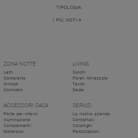
TIPOLOGIA
I PIÙ VISTI A :
ZONA NOTTE
LIVING
Letti
Salotti
Camerette
Pareti Attrezzate
Armadi
Tavoli
Comodini
Sedie
ACCESSORI CASA
SERVIZI
Porte per interni
La nostra azienda
Illuminazione
Contattaci
Complementi
Cataloghi
Materassi
Realizzazioni