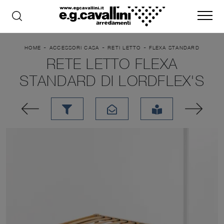
-
-
-
HOME
ACCESSORI CASA
RETI LETTO
FLEXA STANDARD
RETE LETTO FLEXA
STANDARD DI LORDFLEX'S