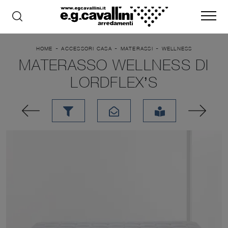
-
-
-
HOME
ACCESSORI CASA
MATERASSI
WELLNESS
MATERASSO WELLNESS DI
LORDFLEX’S