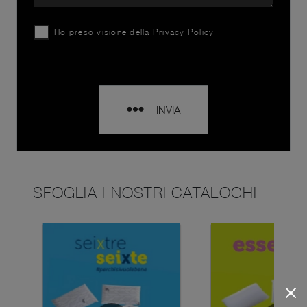
Ho preso visione della
Privacy Policy
INVIA
SFOGLIA I NOSTRI CATALOGHI