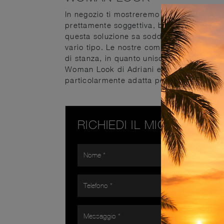
In negozio ti mostreremo molteplici soluzi
prettamente soggettiva, basata solamente
questa soluzione sa soddisfare ogni tipo 
vario tipo. Le nostre composizioni arredat
di stanza, in quanto uniscono ottimamente
Woman Look di Adriani e Rossi potrà esser
particolarmente adatta per una stanza de
RICHIEDI IL MIGLIOR PR