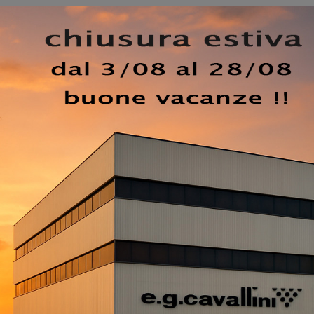
oni di stile, sempre di grande valore decorativo: la scelta 
 sulle tue preferenze. Conveniente e semplice da applicar
di richiesta, grazie ad un'ampia gamma di opzioni estetich
ive con Carta da parati vinilica ben si inseriscono in ogni 
 doti di contenuto estetico e praticità. La Carta da parati
e abbinata con mobili di ogni richiamo stilistico, anche s
sign.
EZZO