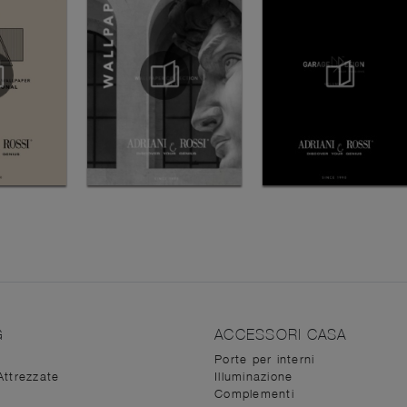
G
ACCESSORI CASA
Porte per interni
Attrezzate
Illuminazione
Complementi