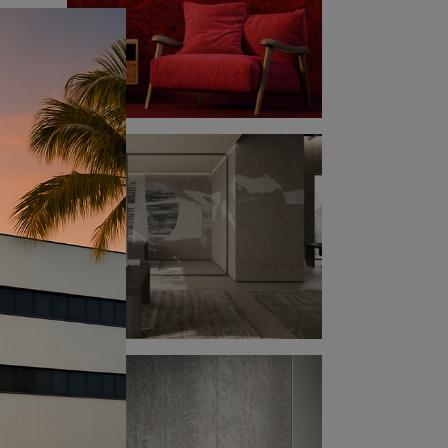
sarà
e,
e di
tipo
e è