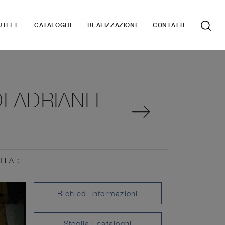
UTLET
CATALOGHI
REALIZZAZIONI
CONTATTI
 ADRIANI E
TI A :
Richiedi Informazioni
Sfoglia i cataloghi