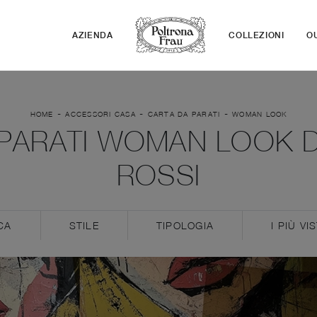
AZIENDA
COLLEZIONI
O
-
-
-
HOME
ACCESSORI CASA
CARTA DA PARATI
WOMAN LOOK
PARATI WOMAN LOOK DI
ROSSI
CA
STILE
TIPOLOGIA
I PIÙ VIS