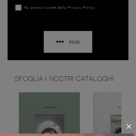
Ho preso visione della
Privacy Policy
INVIA
SFOGLIA I NOSTRI CATALOGHI