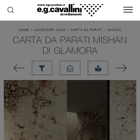
-
-
-
HOME
ACCESSORI CASA
CARTA DA PARATI
MISHAN
CARTA DA PARATI MISHAN
DI GLAMORA