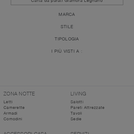
Carta da parati Glamora Legnano
MARCA
STILE
TIPOLOGIA
I PIÙ VISTI A :
ZONA NOTTE
LIVING
Letti
Salotti
Camerette
Pareti Attrezzate
Armadi
Tavoli
Comodini
Sedie
ACCESSORI CASA
SERVIZI