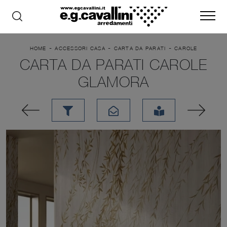
-
-
-
HOME
ACCESSORI CASA
CARTA DA PARATI
CAROLE
CARTA DA PARATI CAROLE
GLAMORA