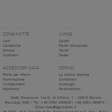
ZONA NOTTE
LIVING
Letti
Salotti
Camerette
Pareti Attrezzate
Armadi
Tavoli
Comodini
Sedie
ACCESSORI CASA
SERVIZI
Porte per interni
La nostra azienda
Illuminazione
Contattaci
Complementi
Cataloghi
Materassi
Realizzazioni
Sede Showroom: Via G. di Vittorio, 1 - 20813 Bovisio
Masciago (MB)
|
Tel. +39 0362-590928
/
+39 0362-590674
|
Email italo@egcavallini.it
© 2026 - E.G.Cavallini di M. Grazia Cavallini e C. Sas - P.IVA