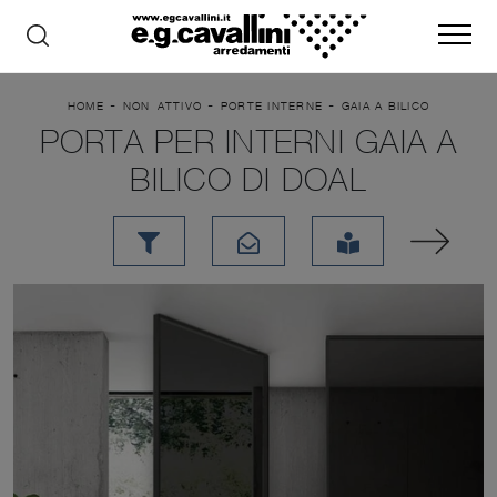
-
-
-
HOME
NON_ATTIVO
PORTE INTERNE
GAIA A BILICO
PORTA PER INTERNI GAIA A
BILICO DI DOAL