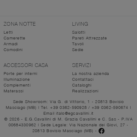
ZONA NOTTE
LIVING
Letti
Salotti
Camerette
Pareti Attrezzate
Armadi
Tavoli
Comodini
Sedie
ACCESSORI CASA
SERVIZI
Porte per interni
La nostra azienda
Illuminazione
Contattaci
Complementi
Cataloghi
Materassi
Realizzazioni
Sede Showroom: Via G. di Vittorio, 1 - 20813 Bovisio
Masciago (MB)
|
Tel. +39 0362-590928
/
+39 0362-590674
|
Email italo@egcavallini.it
© 2026 - E.G.Cavallini di M. Grazia Cavallini e C. Sas - P.IVA
00684330962 |
Sede Legale: Via Nazionale dei Giovi, 27 -
20813 Bovisio Masciago (MB)
-